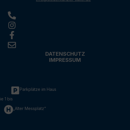
DATENSCHUTZ
IMPRESSUM
Parkplätze im Haus
ie 1 bis
„Alter Messplatz“