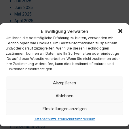
Juli 2025
Juni 2025
Mai 2025
April 2025
März 2025
Einwilligung verwalten
Februar 2025
Um Ihnen die bestmögliche Erfahrung zu bieten, verwenden wir
Januar 2025
Technologien wie Cookies, um Geräteinformationen zu speichern
Dezember 2024
und/oder darauf zuzugreifen. Wenn Sie diesen Technologien
zustimmen, können wir Daten wie Ihr Surfverhalten oder eindeutige
November 2024
IDs auf dieser Website verarbeiten. Wenn Sie nicht zustimmen oder
Oktober 2024
Ihre Zustimmung widerrufen, kann dies bestimmte Features und
September 2024
Funktionen beeinträchtigen.
August 2024
Juli 2024
Akzeptieren
Juni 2024
Mai 2024
Ablehnen
April 2024
März 2024
Einstellungen anzeigen
Februar 2024
Datenschutz
Datenschutz
Impressum
Januar 2024
Dezember 2023