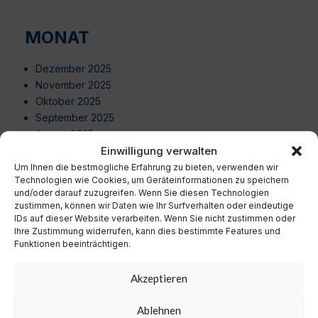
MONAT
Dezember 2025
November 2025
Oktober 2025
September 2025
August 2025
Juli 2025
Einwilligung verwalten
Juni 2025
Um Ihnen die bestmögliche Erfahrung zu bieten, verwenden wir
Technologien wie Cookies, um Geräteinformationen zu speichern
Mai 2025
und/oder darauf zuzugreifen. Wenn Sie diesen Technologien
April 2025
zustimmen, können wir Daten wie Ihr Surfverhalten oder eindeutige
März 2025
IDs auf dieser Website verarbeiten. Wenn Sie nicht zustimmen oder
Februar 2025
Ihre Zustimmung widerrufen, kann dies bestimmte Features und
Funktionen beeinträchtigen.
Januar 2025
Dezember 2024
Akzeptieren
November 2024
Oktober 2024
Ablehnen
September 2024