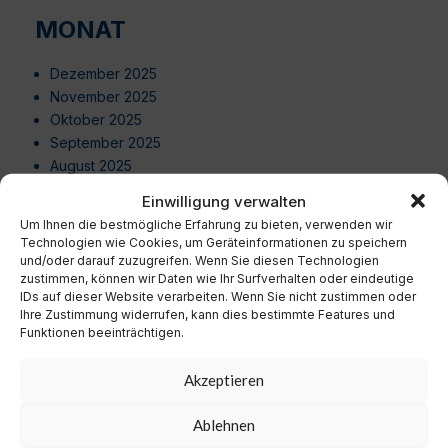
MONAT
Dezember 2025
November 2025
Oktober 2025
September 2025
August 2025
Juli 2025
Einwilligung verwalten
Juni 2025
Um Ihnen die bestmögliche Erfahrung zu bieten, verwenden wir
Mai 2025
Technologien wie Cookies, um Geräteinformationen zu speichern
April 2025
und/oder darauf zuzugreifen. Wenn Sie diesen Technologien
zustimmen, können wir Daten wie Ihr Surfverhalten oder eindeutige
März 2025
IDs auf dieser Website verarbeiten. Wenn Sie nicht zustimmen oder
Februar 2025
Ihre Zustimmung widerrufen, kann dies bestimmte Features und
Januar 2025
Funktionen beeinträchtigen.
Dezember 2024
November 2024
Akzeptieren
Oktober 2024
September 2024
Ablehnen
August 2024