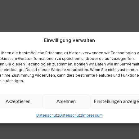
Einwilligung verwalten
Ihnen die bestmögliche Erfahrung zu bieten, verwenden wir Technologien 
kies, um Geräteinformationen zu speichern und/oder darauf zuzugreifen.
n Sie diesen Technologien zustimmen, können wir Daten wie Ihr Surfverhal
r eindeutige IDs auf dieser Website verarbeiten. Wenn Sie nicht zustimmen
r Ihre Zustimmung widerrufen, kann dies bestimmte Features und Funktion
inträchtigen.
Akzeptieren
Ablehnen
Einstellungen anzeig
Datenschutz
Datenschutz
Impressum