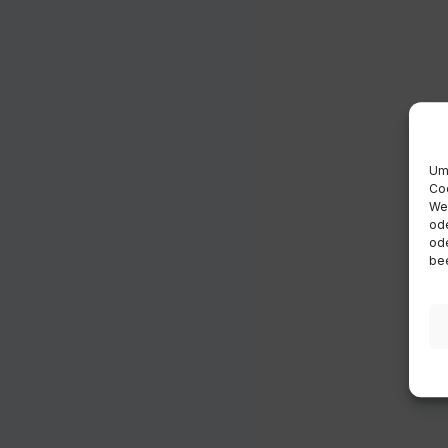
Um 
Coo
Wen
ode
ode
bee