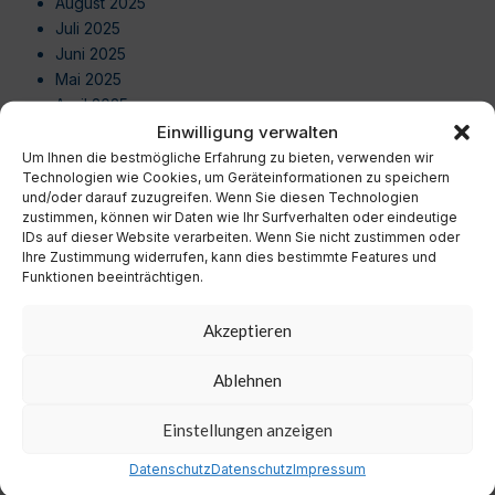
August 2025
Juli 2025
Juni 2025
Mai 2025
April 2025
März 2025
Einwilligung verwalten
Februar 2025
Um Ihnen die bestmögliche Erfahrung zu bieten, verwenden wir
Technologien wie Cookies, um Geräteinformationen zu speichern
Januar 2025
und/oder darauf zuzugreifen. Wenn Sie diesen Technologien
Dezember 2024
zustimmen, können wir Daten wie Ihr Surfverhalten oder eindeutige
November 2024
IDs auf dieser Website verarbeiten. Wenn Sie nicht zustimmen oder
Oktober 2024
Ihre Zustimmung widerrufen, kann dies bestimmte Features und
Funktionen beeinträchtigen.
September 2024
August 2024
Akzeptieren
Juli 2024
Juni 2024
Ablehnen
Mai 2024
April 2024
Einstellungen anzeigen
März 2024
Februar 2024
Datenschutz
Datenschutz
Impressum
Januar 2024