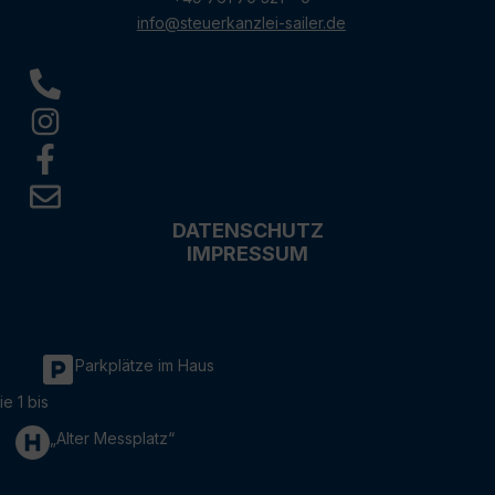
info@steuerkanzlei-sailer.de
DATENSCHUTZ
IMPRESSUM
Parkplätze im Haus
ie 1 bis
„Alter Messplatz“