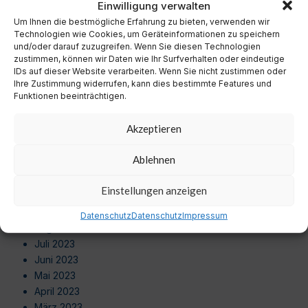
Einwilligung verwalten
Oktober 2024
Um Ihnen die bestmögliche Erfahrung zu bieten, verwenden wir
September 2024
Technologien wie Cookies, um Geräteinformationen zu speichern
August 2024
und/oder darauf zuzugreifen. Wenn Sie diesen Technologien
Juli 2024
zustimmen, können wir Daten wie Ihr Surfverhalten oder eindeutige
Juni 2024
IDs auf dieser Website verarbeiten. Wenn Sie nicht zustimmen oder
Ihre Zustimmung widerrufen, kann dies bestimmte Features und
Mai 2024
Funktionen beeinträchtigen.
April 2024
März 2024
Akzeptieren
Februar 2024
Januar 2024
Ablehnen
Dezember 2023
November 2023
Einstellungen anzeigen
Oktober 2023
September 2023
Datenschutz
Datenschutz
Impressum
August 2023
Juli 2023
Juni 2023
Mai 2023
April 2023
März 2023