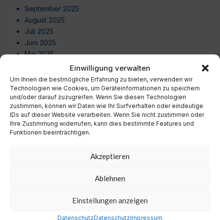
September 2025
August 2025
Juli 2025
Juni 2025
Mai 2025
April 2025
Einwilligung verwalten
März 2025
Um Ihnen die bestmögliche Erfahrung zu bieten, verwenden wir
Februar 2025
Technologien wie Cookies, um Geräteinformationen zu speichern
und/oder darauf zuzugreifen. Wenn Sie diesen Technologien
Januar 2025
zustimmen, können wir Daten wie Ihr Surfverhalten oder eindeutige
Dezember 2024
IDs auf dieser Website verarbeiten. Wenn Sie nicht zustimmen oder
November 2024
Ihre Zustimmung widerrufen, kann dies bestimmte Features und
Oktober 2024
Funktionen beeinträchtigen.
September 2024
August 2024
Akzeptieren
Juli 2024
Juni 2024
Ablehnen
Mai 2024
Einstellungen anzeigen
April 2024
März 2024
Datenschutz
Datenschutz
Impressum