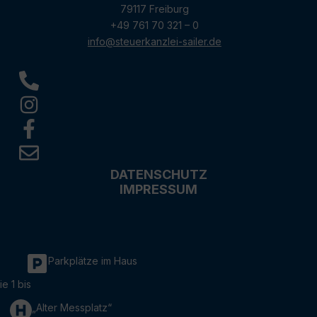
79117 Freiburg
+49 761 70 321 – 0
info@steuerkanzlei-sailer.de
DATENSCHUTZ
IMPRESSUM
Parkplätze im Haus
ie 1 bis
„Alter Messplatz“