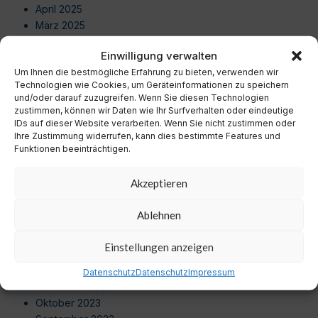
April 2025
März 2025
Februar 2025
Einwilligung verwalten
Januar 2025
Um Ihnen die bestmögliche Erfahrung zu bieten, verwenden wir
Dezember 2024
Technologien wie Cookies, um Geräteinformationen zu speichern
November 2024
und/oder darauf zuzugreifen. Wenn Sie diesen Technologien
Oktober 2024
zustimmen, können wir Daten wie Ihr Surfverhalten oder eindeutige
September 2024
IDs auf dieser Website verarbeiten. Wenn Sie nicht zustimmen oder
Ihre Zustimmung widerrufen, kann dies bestimmte Features und
August 2024
Funktionen beeinträchtigen.
Juli 2024
Juni 2024
Akzeptieren
Mai 2024
April 2024
Ablehnen
März 2024
Februar 2024
Einstellungen anzeigen
Januar 2024
Dezember 2023
Datenschutz
Datenschutz
Impressum
November 2023
Oktober 2023