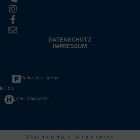
DATENSCHUTZ
IMPRESSUM
Parkplätze im Haus
ie 1 bis
„Alter Messplatz“
© Steuerkanzlei Sailer | All rights reserved.