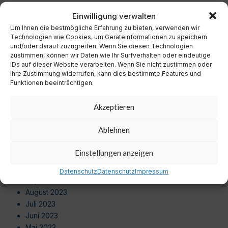
Dezember 2024
Einwilligung verwalten
November 2024
Um Ihnen die bestmögliche Erfahrung zu bieten, verwenden wir
Oktober 2024
Technologien wie Cookies, um Geräteinformationen zu speichern
September 2024
und/oder darauf zuzugreifen. Wenn Sie diesen Technologien
August 2024
zustimmen, können wir Daten wie Ihr Surfverhalten oder eindeutige
Juli 2024
IDs auf dieser Website verarbeiten. Wenn Sie nicht zustimmen oder
Ihre Zustimmung widerrufen, kann dies bestimmte Features und
Juni 2024
Funktionen beeinträchtigen.
Mai 2024
April 2024
Akzeptieren
März 2024
Februar 2024
Ablehnen
Januar 2024
Dezember 2023
Einstellungen anzeigen
November 2023
Oktober 2023
Datenschutz
Datenschutz
Impressum
September 2023
August 2023
Juli 2023
Juni 2023
Mai 2023