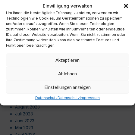
November 2024
Einwilligung verwalten
Oktober 2024
Um Ihnen die bestmögliche Erfahrung zu bieten, verwenden wir
September 2024
Technologien wie Cookies, um Geräteinformationen zu speichern
August 2024
und/oder darauf zuzugreifen. Wenn Sie diesen Technologien
zustimmen, können wir Daten wie Ihr Surfverhalten oder eindeutige
Juli 2024
IDs auf dieser Website verarbeiten. Wenn Sie nicht zustimmen oder
Juni 2024
Ihre Zustimmung widerrufen, kann dies bestimmte Features und
Mai 2024
Funktionen beeinträchtigen.
April 2024
März 2024
Akzeptieren
Februar 2024
Januar 2024
Ablehnen
Dezember 2023
November 2023
Einstellungen anzeigen
Oktober 2023
Datenschutz
Datenschutz
Impressum
September 2023
August 2023
Juli 2023
Juni 2023
Mai 2023
April 2023