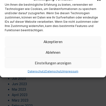
September 2024
Um Ihnen die bestmögliche Erfahrung zu bieten, verwenden wir
August 2024
Technologien wie Cookies, um Geräteinformationen zu speichern
Juli 2024
und/oder darauf zuzugreifen. Wenn Sie diesen Technologien
zustimmen, können wir Daten wie Ihr Surfverhalten oder eindeutige
Juni 2024
IDs auf dieser Website verarbeiten. Wenn Sie nicht zustimmen oder
Mai 2024
Ihre Zustimmung widerrufen, kann dies bestimmte Features und
April 2024
Funktionen beeinträchtigen.
März 2024
Februar 2024
Akzeptieren
Januar 2024
Dezember 2023
Ablehnen
November 2023
Oktober 2023
Einstellungen anzeigen
September 2023
Datenschutz
Datenschutz
Impressum
August 2023
Juli 2023
Juni 2023
Mai 2023
April 2023
März 2023
Februar 2023