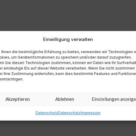
Einwilligung verwalten
Ihnen die bestmögliche Erfahrung zu bieten, verwenden wir Technologien 
kies, um Geräteinformationen zu speichern und/oder darauf zuzugreifen.
n Sie diesen Technologien zustimmen, können wir Daten wie Ihr Surfverhal
r eindeutige IDs auf dieser Website verarbeiten. Wenn Sie nicht zustimmen
r Ihre Zustimmung widerrufen, kann dies bestimmte Features und Funktion
inträchtigen.
Akzeptieren
Ablehnen
Einstellungen anzeig
Datenschutz
Datenschutz
Impressum