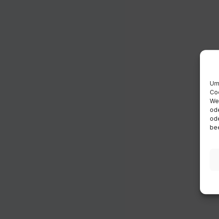
Um 
Coo
Wen
ode
ode
bee