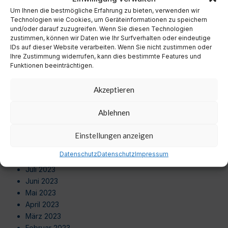
September 2024
Um Ihnen die bestmögliche Erfahrung zu bieten, verwenden wir
August 2024
Technologien wie Cookies, um Geräteinformationen zu speichern
Juli 2024
und/oder darauf zuzugreifen. Wenn Sie diesen Technologien
zustimmen, können wir Daten wie Ihr Surfverhalten oder eindeutige
Juni 2024
IDs auf dieser Website verarbeiten. Wenn Sie nicht zustimmen oder
Mai 2024
Ihre Zustimmung widerrufen, kann dies bestimmte Features und
April 2024
Funktionen beeinträchtigen.
März 2024
Februar 2024
Akzeptieren
Januar 2024
Dezember 2023
Ablehnen
November 2023
Oktober 2023
Einstellungen anzeigen
September 2023
Datenschutz
Datenschutz
Impressum
August 2023
Juli 2023
Juni 2023
Mai 2023
April 2023
März 2023
Februar 2023