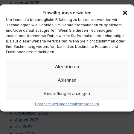
Januar 2025
Dezember 2024
Einwilligung verwalten
November 2024
Um Ihnen die bestmögliche Erfahrung zu bieten, verwenden wir
Oktober 2024
Technologien wie Cookies, um Geräteinformationen zu speichern
September 2024
und/oder darauf zuzugreifen. Wenn Sie diesen Technologien
zustimmen, können wir Daten wie Ihr Surfverhalten oder eindeutige
August 2024
IDs auf dieser Website verarbeiten. Wenn Sie nicht zustimmen oder
Juli 2024
Ihre Zustimmung widerrufen, kann dies bestimmte Features und
Juni 2024
Funktionen beeinträchtigen.
Mai 2024
April 2024
Akzeptieren
März 2024
Februar 2024
Ablehnen
Januar 2024
Dezember 2023
Einstellungen anzeigen
November 2023
Datenschutz
Datenschutz
Impressum
Oktober 2023
September 2023
August 2023
Juli 2023
Juni 2023