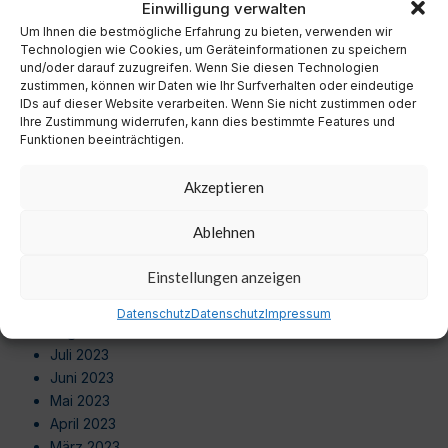
Einwilligung verwalten
Oktober 2024
Um Ihnen die bestmögliche Erfahrung zu bieten, verwenden wir
September 2024
Technologien wie Cookies, um Geräteinformationen zu speichern
August 2024
und/oder darauf zuzugreifen. Wenn Sie diesen Technologien
Juli 2024
zustimmen, können wir Daten wie Ihr Surfverhalten oder eindeutige
Juni 2024
IDs auf dieser Website verarbeiten. Wenn Sie nicht zustimmen oder
Ihre Zustimmung widerrufen, kann dies bestimmte Features und
Mai 2024
Funktionen beeinträchtigen.
April 2024
März 2024
Akzeptieren
Februar 2024
Januar 2024
Ablehnen
Dezember 2023
November 2023
Einstellungen anzeigen
Oktober 2023
September 2023
Datenschutz
Datenschutz
Impressum
August 2023
Juli 2023
Juni 2023
Mai 2023
April 2023
März 2023