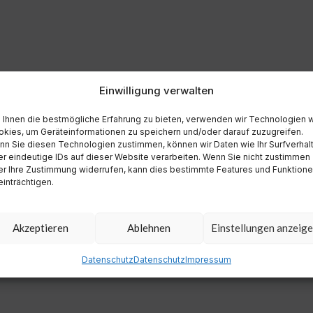
Einwilligung verwalten
Ihnen die bestmögliche Erfahrung zu bieten, verwenden wir Technologien 
kies, um Geräteinformationen zu speichern und/oder darauf zuzugreifen.
n Sie diesen Technologien zustimmen, können wir Daten wie Ihr Surfverhal
r eindeutige IDs auf dieser Website verarbeiten. Wenn Sie nicht zustimmen
r Ihre Zustimmung widerrufen, kann dies bestimmte Features und Funktion
inträchtigen.
Akzeptieren
Ablehnen
Einstellungen anzeig
Datenschutz
Datenschutz
Impressum