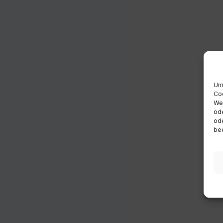
Um 
Coo
Wen
ode
ode
bee