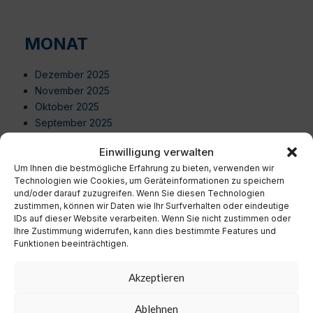
MONAT
Dezember 2025
November 2025
Oktober 2025
September 2025
August 2025
Einwilligung verwalten
Juli 2025
Um Ihnen die bestmögliche Erfahrung zu bieten, verwenden wir
Juni 2025
Technologien wie Cookies, um Geräteinformationen zu speichern
Mai 2025
und/oder darauf zuzugreifen. Wenn Sie diesen Technologien
April 2025
zustimmen, können wir Daten wie Ihr Surfverhalten oder eindeutige
März 2025
IDs auf dieser Website verarbeiten. Wenn Sie nicht zustimmen oder
Ihre Zustimmung widerrufen, kann dies bestimmte Features und
Februar 2025
Funktionen beeinträchtigen.
Januar 2025
Dezember 2024
Akzeptieren
November 2024
Oktober 2024
Ablehnen