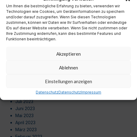
September 2024
Um Ihnen die bestmögliche Erfahrung zu bieten, verwenden wir
August 2024
Technologien wie Cookies, um Geräteinformationen zu speichern
Juli 2024
und/oder darauf zuzugreifen. Wenn Sie diesen Technologien
zustimmen, können wir Daten wie Ihr Surfverhalten oder eindeutige
Juni 2024
IDs auf dieser Website verarbeiten. Wenn Sie nicht zustimmen oder
Mai 2024
Ihre Zustimmung widerrufen, kann dies bestimmte Features und
April 2024
Funktionen beeinträchtigen.
März 2024
Februar 2024
Akzeptieren
Januar 2024
Dezember 2023
Ablehnen
November 2023
Oktober 2023
Einstellungen anzeigen
September 2023
Datenschutz
Datenschutz
Impressum
August 2023
Juli 2023
Juni 2023
Mai 2023
April 2023
März 2023
Februar 2023