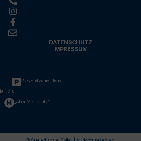
DATENSCHUTZ
IMPRESSUM
Parkplätze im Haus
ie 1 bis
„Alter Messplatz“
© Steuerkanzlei Sailer | All rights reserved.