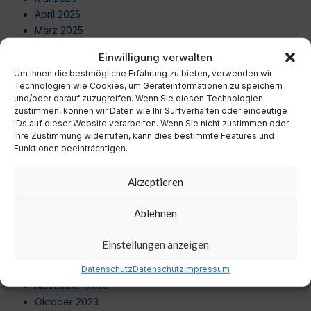
April 2025
März 2025
Februar 2025
Einwilligung verwalten
Januar 2025
Um Ihnen die bestmögliche Erfahrung zu bieten, verwenden wir
Dezember 2024
Technologien wie Cookies, um Geräteinformationen zu speichern
November 2024
und/oder darauf zuzugreifen. Wenn Sie diesen Technologien
Oktober 2024
zustimmen, können wir Daten wie Ihr Surfverhalten oder eindeutige
IDs auf dieser Website verarbeiten. Wenn Sie nicht zustimmen oder
September 2024
Ihre Zustimmung widerrufen, kann dies bestimmte Features und
August 2024
Funktionen beeinträchtigen.
Juli 2024
Juni 2024
Akzeptieren
Mai 2024
April 2024
Ablehnen
März 2024
Februar 2024
Einstellungen anzeigen
Januar 2024
Dezember 2023
Datenschutz
Datenschutz
Impressum
November 2023
Oktober 2023