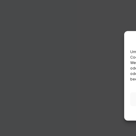
Um 
Coo
Wen
ode
ode
bee