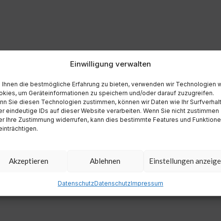
Einwilligung verwalten
Ihnen die bestmögliche Erfahrung zu bieten, verwenden wir Technologien 
kies, um Geräteinformationen zu speichern und/oder darauf zuzugreifen.
n Sie diesen Technologien zustimmen, können wir Daten wie Ihr Surfverhal
r eindeutige IDs auf dieser Website verarbeiten. Wenn Sie nicht zustimmen
r Ihre Zustimmung widerrufen, kann dies bestimmte Features und Funktion
inträchtigen.
Akzeptieren
Ablehnen
Einstellungen anzeig
Datenschutz
Datenschutz
Impressum