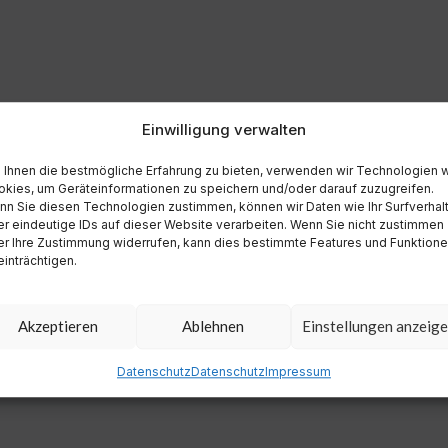
Einwilligung verwalten
Ihnen die bestmögliche Erfahrung zu bieten, verwenden wir Technologien 
kies, um Geräteinformationen zu speichern und/oder darauf zuzugreifen.
n Sie diesen Technologien zustimmen, können wir Daten wie Ihr Surfverhal
r eindeutige IDs auf dieser Website verarbeiten. Wenn Sie nicht zustimmen
r Ihre Zustimmung widerrufen, kann dies bestimmte Features und Funktion
inträchtigen.
Akzeptieren
Ablehnen
Einstellungen anzeig
Datenschutz
Datenschutz
Impressum