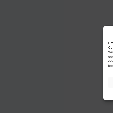
Um 
Coo
Wen
ode
ode
bee