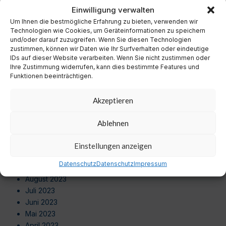
November 2024
Einwilligung verwalten
Oktober 2024
Um Ihnen die bestmögliche Erfahrung zu bieten, verwenden wir
September 2024
Technologien wie Cookies, um Geräteinformationen zu speichern
August 2024
und/oder darauf zuzugreifen. Wenn Sie diesen Technologien
zustimmen, können wir Daten wie Ihr Surfverhalten oder eindeutige
Juli 2024
IDs auf dieser Website verarbeiten. Wenn Sie nicht zustimmen oder
Juni 2024
Ihre Zustimmung widerrufen, kann dies bestimmte Features und
Mai 2024
Funktionen beeinträchtigen.
April 2024
März 2024
Akzeptieren
Februar 2024
Januar 2024
Ablehnen
Dezember 2023
November 2023
Einstellungen anzeigen
Oktober 2023
Datenschutz
Datenschutz
Impressum
September 2023
August 2023
Juli 2023
Juni 2023
Mai 2023
April 2023