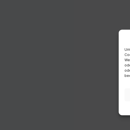
Um 
Coo
Wen
ode
ode
bee