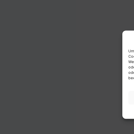
Um 
Coo
Wen
ode
ode
bee