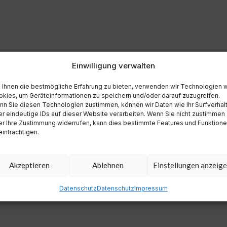
Einwilligung verwalten
Ihnen die bestmögliche Erfahrung zu bieten, verwenden wir Technologien 
kies, um Geräteinformationen zu speichern und/oder darauf zuzugreifen.
n Sie diesen Technologien zustimmen, können wir Daten wie Ihr Surfverhal
r eindeutige IDs auf dieser Website verarbeiten. Wenn Sie nicht zustimmen
r Ihre Zustimmung widerrufen, kann dies bestimmte Features und Funktion
inträchtigen.
Akzeptieren
Ablehnen
Einstellungen anzeig
Datenschutz
Datenschutz
Impressum