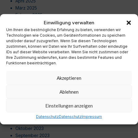
April 2025
März 2025
Februar 2025
Januar 2025
Einwilligung verwalten
Dezember 2024
Um Ihnen die bestmögliche Erfahrung zu bieten, verwenden wir
Technologien wie Cookies, um Geräteinformationen zu speichern
November 2024
und/oder darauf zuzugreifen. Wenn Sie diesen Technologien
Oktober 2024
zustimmen, können wir Daten wie Ihr Surfverhalten oder eindeutige
September 2024
IDs auf dieser Website verarbeiten. Wenn Sie nicht zustimmen oder
August 2024
Ihre Zustimmung widerrufen, kann dies bestimmte Features und
Funktionen beeinträchtigen.
Juli 2024
Juni 2024
Akzeptieren
Mai 2024
April 2024
Ablehnen
März 2024
Februar 2024
Einstellungen anzeigen
Januar 2024
Dezember 2023
Datenschutz
Datenschutz
Impressum
November 2023
Oktober 2023
September 2023