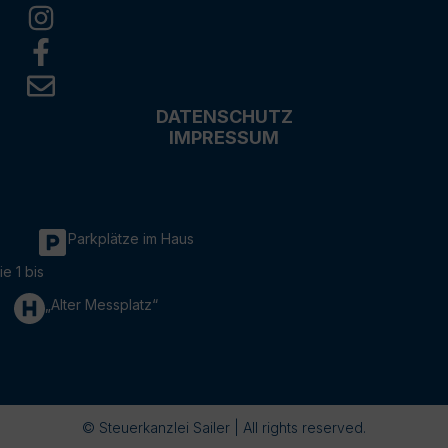
DATENSCHUTZ
IMPRESSUM
Parkplätze im Haus
ie 1 bis
„Alter Messplatz“
© Steuerkanzlei Sailer | All rights reserved.