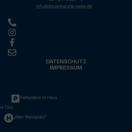
info@steuerkanzlei-sailer.de
DATENSCHUTZ
IMPRESSUM
Parkplätze im Haus
ie 1 bis
„Alter Messplatz“