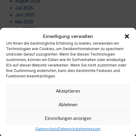
August 2025
Juli 2025
Juni 2025
Mai 2025
April 2025
März 2025
Einwilligung verwalten
Februar 2025
Um Ihnen die bestmögliche Erfahrung zu bieten, verwenden wir
Technologien wie Cookies, um Geräteinformationen zu speichern
Januar 2025
und/oder darauf zuzugreifen. Wenn Sie diesen Technologien
Dezember 2024
zustimmen, können wir Daten wie Ihr Surfverhalten oder eindeutige
November 2024
IDs auf dieser Website verarbeiten. Wenn Sie nicht zustimmen oder
Oktober 2024
Ihre Zustimmung widerrufen, kann dies bestimmte Features und
Funktionen beeinträchtigen.
September 2024
August 2024
Akzeptieren
Juli 2024
Juni 2024
Ablehnen
Mai 2024
April 2024
Einstellungen anzeigen
März 2024
Februar 2024
Datenschutz
Datenschutz
Impressum
Januar 2024