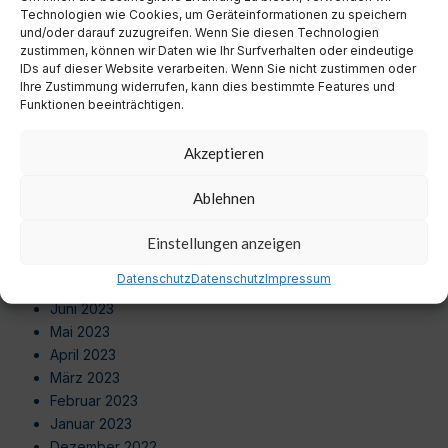
Juli 2024
Technologien wie Cookies, um Geräteinformationen zu speichern
Juni 2024
und/oder darauf zuzugreifen. Wenn Sie diesen Technologien
zustimmen, können wir Daten wie Ihr Surfverhalten oder eindeutige
Mai 2024
IDs auf dieser Website verarbeiten. Wenn Sie nicht zustimmen oder
April 2024
Ihre Zustimmung widerrufen, kann dies bestimmte Features und
März 2024
Funktionen beeinträchtigen.
Februar 2024
Januar 2024
Akzeptieren
Dezember 2023
November 2023
Ablehnen
Oktober 2023
September 2023
Einstellungen anzeigen
August 2023
Datenschutz
Datenschutz
Impressum
Juli 2023
Juni 2023
Mai 2023
April 2023
März 2023
Februar 2023
Januar 2023
Dezember 2022