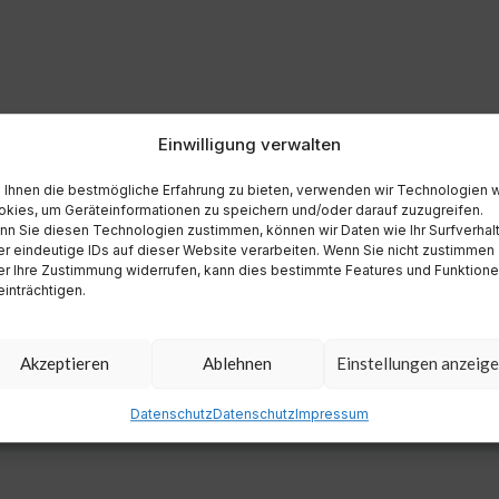
Einwilligung verwalten
Ihnen die bestmögliche Erfahrung zu bieten, verwenden wir Technologien 
kies, um Geräteinformationen zu speichern und/oder darauf zuzugreifen.
n Sie diesen Technologien zustimmen, können wir Daten wie Ihr Surfverhal
r eindeutige IDs auf dieser Website verarbeiten. Wenn Sie nicht zustimmen
r Ihre Zustimmung widerrufen, kann dies bestimmte Features und Funktion
inträchtigen.
Akzeptieren
Ablehnen
Einstellungen anzeig
Datenschutz
Datenschutz
Impressum