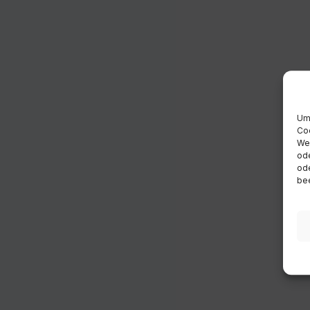
Um 
Coo
Wen
ode
ode
bee