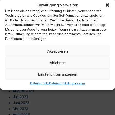
November 2024
Einwilligung verwalten
Oktober 2024
Um Ihnen die bestmögliche Erfahrung zu bieten, verwenden wir
September 2024
Technologien wie Cookies, um Geräteinformationen zu speichern
August 2024
und/oder darauf zuzugreifen. Wenn Sie diesen Technologien
zustimmen, können wir Daten wie Ihr Surfverhalten oder eindeutige
Juli 2024
IDs auf dieser Website verarbeiten. Wenn Sie nicht zustimmen oder
Juni 2024
Ihre Zustimmung widerrufen, kann dies bestimmte Features und
Mai 2024
Funktionen beeinträchtigen.
April 2024
März 2024
Akzeptieren
Februar 2024
Januar 2024
Ablehnen
Dezember 2023
November 2023
Einstellungen anzeigen
Oktober 2023
Datenschutz
Datenschutz
Impressum
September 2023
August 2023
Juli 2023
Juni 2023
Mai 2023
April 2023