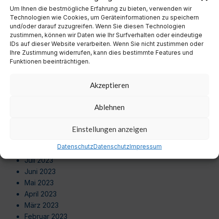
September 2024
Um Ihnen die bestmögliche Erfahrung zu bieten, verwenden wir
August 2024
Technologien wie Cookies, um Geräteinformationen zu speichern
Juli 2024
und/oder darauf zuzugreifen. Wenn Sie diesen Technologien
zustimmen, können wir Daten wie Ihr Surfverhalten oder eindeutige
Juni 2024
IDs auf dieser Website verarbeiten. Wenn Sie nicht zustimmen oder
Mai 2024
Ihre Zustimmung widerrufen, kann dies bestimmte Features und
April 2024
Funktionen beeinträchtigen.
März 2024
Februar 2024
Akzeptieren
Januar 2024
Dezember 2023
Ablehnen
November 2023
Oktober 2023
Einstellungen anzeigen
September 2023
Datenschutz
Datenschutz
Impressum
August 2023
Juli 2023
Juni 2023
Mai 2023
April 2023
März 2023
Februar 2023