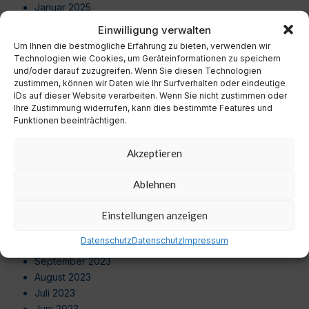
Januar 2025
Dezember 2024
Einwilligung verwalten
November 2024
Um Ihnen die bestmögliche Erfahrung zu bieten, verwenden wir
Oktober 2024
Technologien wie Cookies, um Geräteinformationen zu speichern
September 2024
und/oder darauf zuzugreifen. Wenn Sie diesen Technologien
zustimmen, können wir Daten wie Ihr Surfverhalten oder eindeutige
August 2024
IDs auf dieser Website verarbeiten. Wenn Sie nicht zustimmen oder
Juli 2024
Ihre Zustimmung widerrufen, kann dies bestimmte Features und
Juni 2024
Funktionen beeinträchtigen.
Mai 2024
April 2024
Akzeptieren
März 2024
Februar 2024
Ablehnen
Januar 2024
Dezember 2023
Einstellungen anzeigen
November 2023
Datenschutz
Datenschutz
Impressum
Oktober 2023
September 2023
August 2023
Juli 2023
Juni 2023