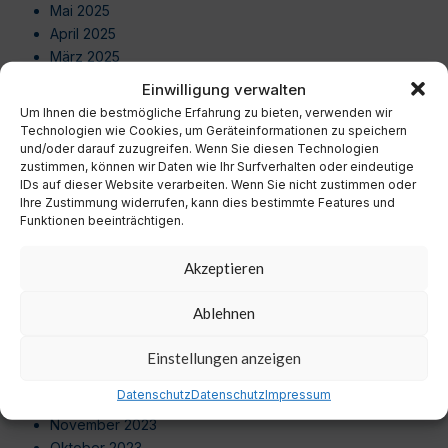
Mai 2025
April 2025
März 2025
Februar 2025
Einwilligung verwalten
Januar 2025
Um Ihnen die bestmögliche Erfahrung zu bieten, verwenden wir
Dezember 2024
Technologien wie Cookies, um Geräteinformationen zu speichern
November 2024
und/oder darauf zuzugreifen. Wenn Sie diesen Technologien
zustimmen, können wir Daten wie Ihr Surfverhalten oder eindeutige
Oktober 2024
IDs auf dieser Website verarbeiten. Wenn Sie nicht zustimmen oder
September 2024
Ihre Zustimmung widerrufen, kann dies bestimmte Features und
August 2024
Funktionen beeinträchtigen.
Juli 2024
Juni 2024
Akzeptieren
Mai 2024
April 2024
Ablehnen
März 2024
Februar 2024
Einstellungen anzeigen
Januar 2024
Datenschutz
Datenschutz
Impressum
Dezember 2023
November 2023
Oktober 2023