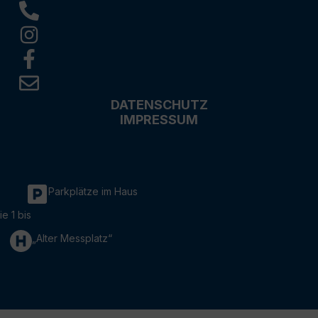
DATENSCHUTZ
IMPRESSUM
Parkplätze im Haus
ie 1 bis
„Alter Messplatz“