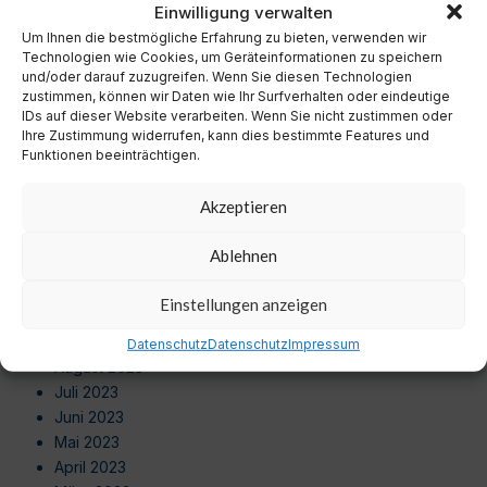
Einwilligung verwalten
Oktober 2024
Um Ihnen die bestmögliche Erfahrung zu bieten, verwenden wir
September 2024
Technologien wie Cookies, um Geräteinformationen zu speichern
August 2024
und/oder darauf zuzugreifen. Wenn Sie diesen Technologien
Juli 2024
zustimmen, können wir Daten wie Ihr Surfverhalten oder eindeutige
IDs auf dieser Website verarbeiten. Wenn Sie nicht zustimmen oder
Juni 2024
Ihre Zustimmung widerrufen, kann dies bestimmte Features und
Mai 2024
Funktionen beeinträchtigen.
April 2024
März 2024
Akzeptieren
Februar 2024
Januar 2024
Ablehnen
Dezember 2023
November 2023
Einstellungen anzeigen
Oktober 2023
September 2023
Datenschutz
Datenschutz
Impressum
August 2023
Juli 2023
Juni 2023
Mai 2023
April 2023