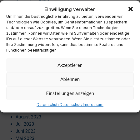
Dezember 2024
Einwilligung verwalten
November 2024
Oktober 2024
Um Ihnen die bestmögliche Erfahrung zu bieten, verwenden wir
Technologien wie Cookies, um Geräteinformationen zu speichern
September 2024
und/oder darauf zuzugreifen. Wenn Sie diesen Technologien
August 2024
zustimmen, können wir Daten wie Ihr Surfverhalten oder eindeutige
Juli 2024
IDs auf dieser Website verarbeiten. Wenn Sie nicht zustimmen oder
Ihre Zustimmung widerrufen, kann dies bestimmte Features und
Juni 2024
Funktionen beeinträchtigen.
Mai 2024
April 2024
Akzeptieren
März 2024
Februar 2024
Ablehnen
Januar 2024
Dezember 2023
Einstellungen anzeigen
November 2023
Oktober 2023
Datenschutz
Datenschutz
Impressum
September 2023
August 2023
Juli 2023
Juni 2023
Mai 2023