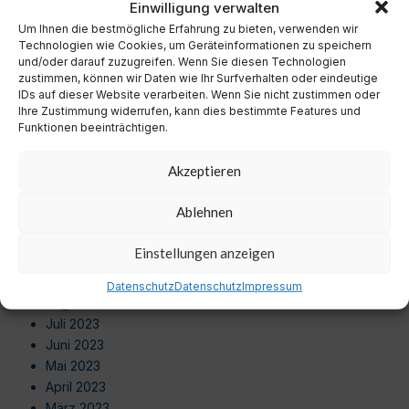
Einwilligung verwalten
Oktober 2024
Um Ihnen die bestmögliche Erfahrung zu bieten, verwenden wir
September 2024
Technologien wie Cookies, um Geräteinformationen zu speichern
August 2024
und/oder darauf zuzugreifen. Wenn Sie diesen Technologien
Juli 2024
zustimmen, können wir Daten wie Ihr Surfverhalten oder eindeutige
Juni 2024
IDs auf dieser Website verarbeiten. Wenn Sie nicht zustimmen oder
Ihre Zustimmung widerrufen, kann dies bestimmte Features und
Mai 2024
Funktionen beeinträchtigen.
April 2024
März 2024
Akzeptieren
Februar 2024
Januar 2024
Ablehnen
Dezember 2023
November 2023
Einstellungen anzeigen
Oktober 2023
September 2023
Datenschutz
Datenschutz
Impressum
August 2023
Juli 2023
Juni 2023
Mai 2023
April 2023
März 2023