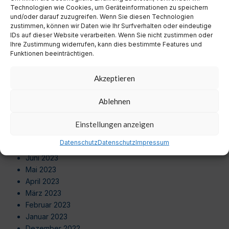
Juli 2024
Technologien wie Cookies, um Geräteinformationen zu speichern
Juni 2024
und/oder darauf zuzugreifen. Wenn Sie diesen Technologien
zustimmen, können wir Daten wie Ihr Surfverhalten oder eindeutige
Mai 2024
IDs auf dieser Website verarbeiten. Wenn Sie nicht zustimmen oder
April 2024
Ihre Zustimmung widerrufen, kann dies bestimmte Features und
März 2024
Funktionen beeinträchtigen.
Februar 2024
Januar 2024
Akzeptieren
Dezember 2023
November 2023
Ablehnen
Oktober 2023
September 2023
Einstellungen anzeigen
August 2023
Datenschutz
Datenschutz
Impressum
Juli 2023
Juni 2023
Mai 2023
April 2023
März 2023
Februar 2023
Januar 2023
Dezember 2022