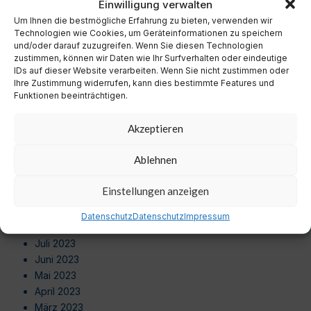
Einwilligung verwalten
Oktober 2024
September 2024
Um Ihnen die bestmögliche Erfahrung zu bieten, verwenden wir
Technologien wie Cookies, um Geräteinformationen zu speichern
August 2024
und/oder darauf zuzugreifen. Wenn Sie diesen Technologien
Juli 2024
zustimmen, können wir Daten wie Ihr Surfverhalten oder eindeutige
Juni 2024
IDs auf dieser Website verarbeiten. Wenn Sie nicht zustimmen oder
Ihre Zustimmung widerrufen, kann dies bestimmte Features und
Mai 2024
Funktionen beeinträchtigen.
April 2024
März 2024
Akzeptieren
Februar 2024
Januar 2024
Ablehnen
Dezember 2023
November 2023
Einstellungen anzeigen
Oktober 2023
September 2023
Datenschutz
Datenschutz
Impressum
August 2023
Juli 2023
Juni 2023
Mai 2023
April 2023
März 2023