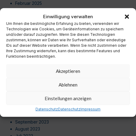
Februar 2025
Januar 2025
Einwilligung verwalten
Dezember 2024
Um Ihnen die bestmögliche Erfahrung zu bieten, verwenden wir
November 2024
Technologien wie Cookies, um Geräteinformationen zu speichern
Oktober 2024
und/oder darauf zuzugreifen. Wenn Sie diesen Technologien
September 2024
zustimmen, können wir Daten wie Ihr Surfverhalten oder eindeutige
August 2024
IDs auf dieser Website verarbeiten. Wenn Sie nicht zustimmen oder
Ihre Zustimmung widerrufen, kann dies bestimmte Features und
Juli 2024
Funktionen beeinträchtigen.
Juni 2024
Mai 2024
Akzeptieren
April 2024
März 2024
Ablehnen
Februar 2024
Januar 2024
Einstellungen anzeigen
Dezember 2023
November 2023
Datenschutz
Datenschutz
Impressum
Oktober 2023
September 2023
August 2023
Juli 2023