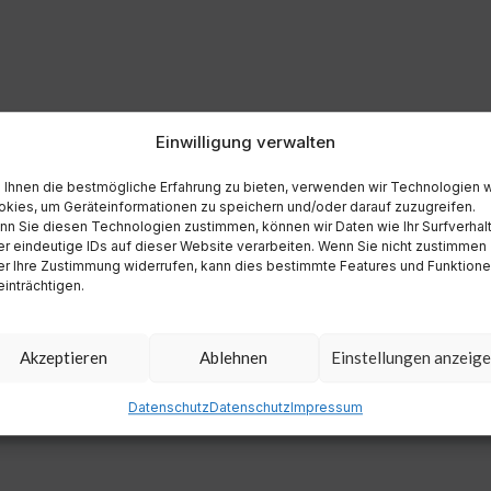
Einwilligung verwalten
Ihnen die bestmögliche Erfahrung zu bieten, verwenden wir Technologien 
kies, um Geräteinformationen zu speichern und/oder darauf zuzugreifen.
n Sie diesen Technologien zustimmen, können wir Daten wie Ihr Surfverhal
r eindeutige IDs auf dieser Website verarbeiten. Wenn Sie nicht zustimmen
r Ihre Zustimmung widerrufen, kann dies bestimmte Features und Funktion
inträchtigen.
Akzeptieren
Ablehnen
Einstellungen anzeig
Datenschutz
Datenschutz
Impressum