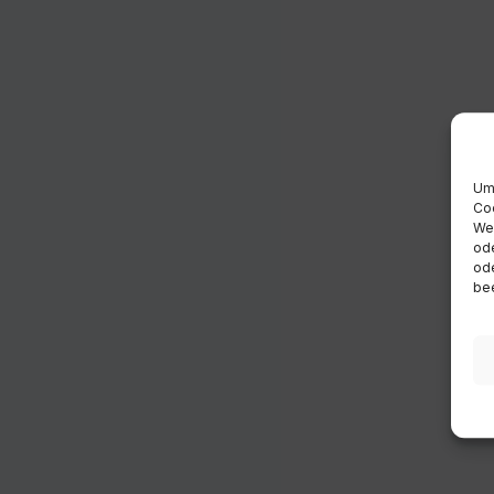
Um 
Coo
Wen
ode
ode
bee