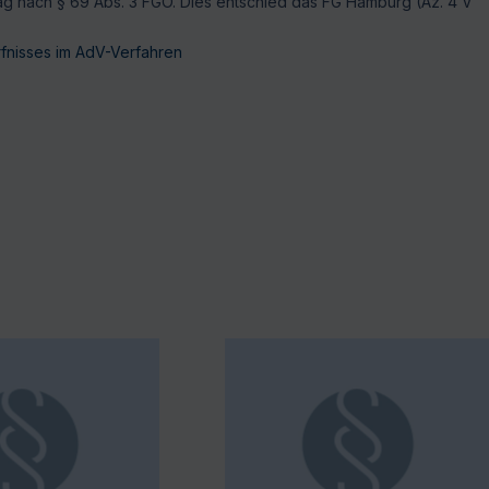
trag nach § 69 Abs. 3 FGO. Dies entschied das FG Hamburg (Az. 4 V
rfnisses im AdV-Verfahren