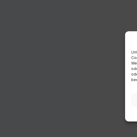
Um 
Coo
Wen
ode
ode
bee