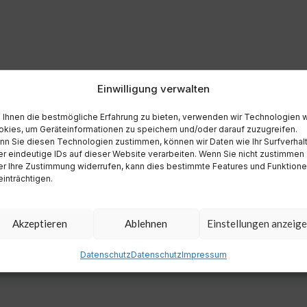
Einwilligung verwalten
Ihnen die bestmögliche Erfahrung zu bieten, verwenden wir Technologien 
kies, um Geräteinformationen zu speichern und/oder darauf zuzugreifen.
n Sie diesen Technologien zustimmen, können wir Daten wie Ihr Surfverhal
r eindeutige IDs auf dieser Website verarbeiten. Wenn Sie nicht zustimmen
r Ihre Zustimmung widerrufen, kann dies bestimmte Features und Funktion
inträchtigen.
Akzeptieren
Ablehnen
Einstellungen anzeig
Datenschutz
Datenschutz
Impressum