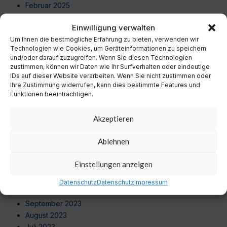
Februar 2025
Januar 2025
Einwilligung verwalten
Dezember 2024
Um Ihnen die bestmögliche Erfahrung zu bieten, verwenden wir
November 2024
Technologien wie Cookies, um Geräteinformationen zu speichern
Oktober 2024
und/oder darauf zuzugreifen. Wenn Sie diesen Technologien
September 2024
zustimmen, können wir Daten wie Ihr Surfverhalten oder eindeutige
August 2024
IDs auf dieser Website verarbeiten. Wenn Sie nicht zustimmen oder
Ihre Zustimmung widerrufen, kann dies bestimmte Features und
Juli 2024
Funktionen beeinträchtigen.
Juni 2024
Mai 2024
Akzeptieren
April 2024
März 2024
Ablehnen
Februar 2024
Januar 2024
Einstellungen anzeigen
Dezember 2023
November 2023
Datenschutz
Datenschutz
Impressum
Oktober 2023
September 2023
August 2023
Juli 2023