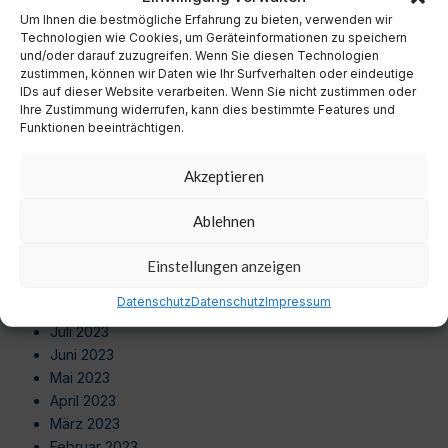
September 2024
Um Ihnen die bestmögliche Erfahrung zu bieten, verwenden wir
August 2024
Technologien wie Cookies, um Geräteinformationen zu speichern
Juli 2024
und/oder darauf zuzugreifen. Wenn Sie diesen Technologien
zustimmen, können wir Daten wie Ihr Surfverhalten oder eindeutige
Juni 2024
IDs auf dieser Website verarbeiten. Wenn Sie nicht zustimmen oder
Mai 2024
Ihre Zustimmung widerrufen, kann dies bestimmte Features und
April 2024
Funktionen beeinträchtigen.
März 2024
Februar 2024
Akzeptieren
Januar 2024
Dezember 2023
Ablehnen
November 2023
Oktober 2023
Einstellungen anzeigen
September 2023
Datenschutz
Datenschutz
Impressum
August 2023
Juli 2023
Juni 2023
Mai 2023
April 2023
März 2023
Februar 2023