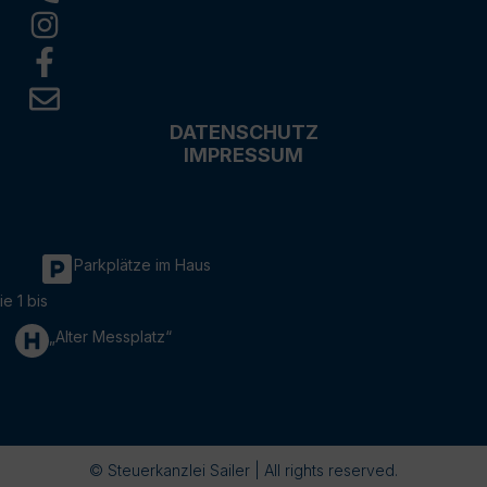
DATENSCHUTZ
IMPRESSUM
Parkplätze im Haus
ie 1 bis
„Alter Messplatz“
© Steuerkanzlei Sailer | All rights reserved.