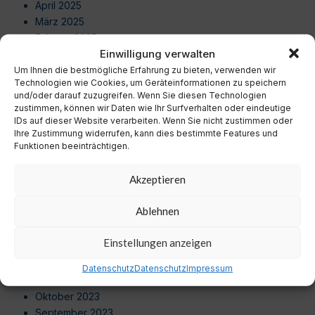
April 2025
März 2025
Februar 2025
Einwilligung verwalten
Januar 2025
Dezember 2024
Um Ihnen die bestmögliche Erfahrung zu bieten, verwenden wir
Technologien wie Cookies, um Geräteinformationen zu speichern
November 2024
und/oder darauf zuzugreifen. Wenn Sie diesen Technologien
Oktober 2024
zustimmen, können wir Daten wie Ihr Surfverhalten oder eindeutige
September 2024
IDs auf dieser Website verarbeiten. Wenn Sie nicht zustimmen oder
Ihre Zustimmung widerrufen, kann dies bestimmte Features und
August 2024
Funktionen beeinträchtigen.
Juli 2024
Juni 2024
Akzeptieren
Mai 2024
April 2024
Ablehnen
März 2024
Februar 2024
Einstellungen anzeigen
Januar 2024
Dezember 2023
Datenschutz
Datenschutz
Impressum
November 2023
Oktober 2023
September 2023