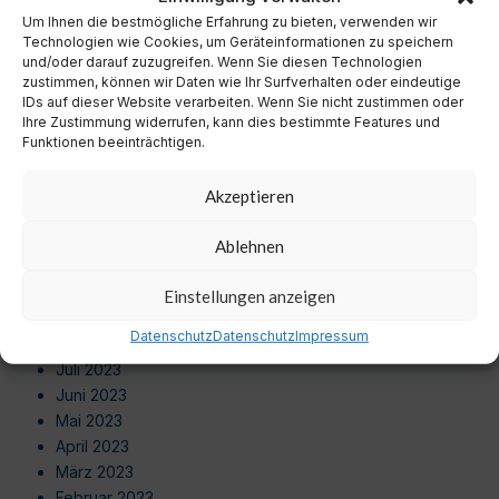
September 2024
Um Ihnen die bestmögliche Erfahrung zu bieten, verwenden wir
August 2024
Technologien wie Cookies, um Geräteinformationen zu speichern
Juli 2024
und/oder darauf zuzugreifen. Wenn Sie diesen Technologien
zustimmen, können wir Daten wie Ihr Surfverhalten oder eindeutige
Juni 2024
IDs auf dieser Website verarbeiten. Wenn Sie nicht zustimmen oder
Mai 2024
Ihre Zustimmung widerrufen, kann dies bestimmte Features und
April 2024
Funktionen beeinträchtigen.
März 2024
Februar 2024
Akzeptieren
Januar 2024
Dezember 2023
Ablehnen
November 2023
Oktober 2023
Einstellungen anzeigen
September 2023
Datenschutz
Datenschutz
Impressum
August 2023
Juli 2023
Juni 2023
Mai 2023
April 2023
März 2023
Februar 2023