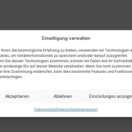
Einwilligung verwalten
Ihnen die bestmögliche Erfahrung zu bieten, verwenden wir Technologien 
kies, um Geräteinformationen zu speichern und/oder darauf zuzugreifen.
n Sie diesen Technologien zustimmen, können wir Daten wie Ihr Surfverhal
r eindeutige IDs auf dieser Website verarbeiten. Wenn Sie nicht zustimmen
r Ihre Zustimmung widerrufen, kann dies bestimmte Features und Funktion
inträchtigen.
Akzeptieren
Ablehnen
Einstellungen anzeig
Datenschutz
Datenschutz
Impressum