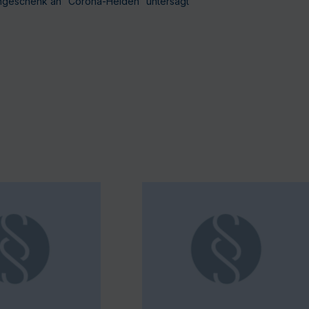
engeschenk an “Corona-Helden” untersagt