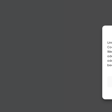
Um 
Coo
Wen
ode
ode
bee