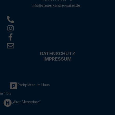
info@steuerkanzlei-sailer.de
DATENSCHUTZ
IMPRESSUM
Parkplätze im Haus
ie 1 bis
„Alter Messplatz“