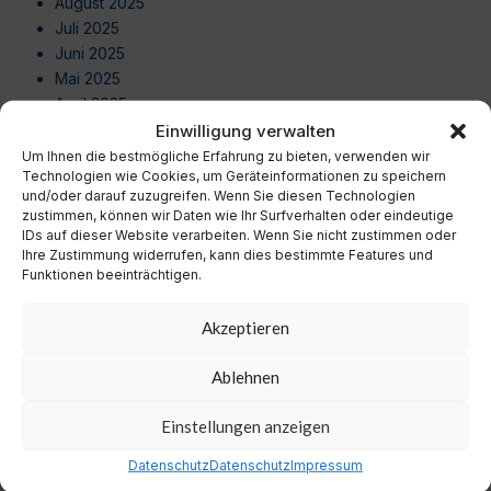
August 2025
Juli 2025
Juni 2025
Mai 2025
April 2025
März 2025
Einwilligung verwalten
Februar 2025
Um Ihnen die bestmögliche Erfahrung zu bieten, verwenden wir
Technologien wie Cookies, um Geräteinformationen zu speichern
Januar 2025
und/oder darauf zuzugreifen. Wenn Sie diesen Technologien
Dezember 2024
zustimmen, können wir Daten wie Ihr Surfverhalten oder eindeutige
November 2024
IDs auf dieser Website verarbeiten. Wenn Sie nicht zustimmen oder
Oktober 2024
Ihre Zustimmung widerrufen, kann dies bestimmte Features und
Funktionen beeinträchtigen.
September 2024
August 2024
Akzeptieren
Juli 2024
Juni 2024
Ablehnen
Mai 2024
April 2024
Einstellungen anzeigen
März 2024
Februar 2024
Datenschutz
Datenschutz
Impressum
Januar 2024