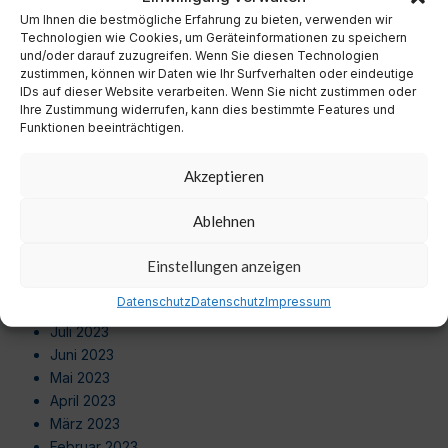
September 2024
Um Ihnen die bestmögliche Erfahrung zu bieten, verwenden wir
August 2024
Technologien wie Cookies, um Geräteinformationen zu speichern
Juli 2024
und/oder darauf zuzugreifen. Wenn Sie diesen Technologien
zustimmen, können wir Daten wie Ihr Surfverhalten oder eindeutige
Juni 2024
IDs auf dieser Website verarbeiten. Wenn Sie nicht zustimmen oder
Mai 2024
Ihre Zustimmung widerrufen, kann dies bestimmte Features und
April 2024
Funktionen beeinträchtigen.
März 2024
Februar 2024
Akzeptieren
Januar 2024
Dezember 2023
Ablehnen
November 2023
Oktober 2023
Einstellungen anzeigen
September 2023
Datenschutz
Datenschutz
Impressum
August 2023
Juli 2023
Juni 2023
Mai 2023
April 2023
März 2023
Februar 2023