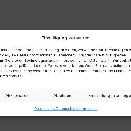
Einwilligung verwalten
Ihnen die bestmögliche Erfahrung zu bieten, verwenden wir Technologien 
kies, um Geräteinformationen zu speichern und/oder darauf zuzugreifen.
n Sie diesen Technologien zustimmen, können wir Daten wie Ihr Surfverhal
r eindeutige IDs auf dieser Website verarbeiten. Wenn Sie nicht zustimmen
r Ihre Zustimmung widerrufen, kann dies bestimmte Features und Funktion
inträchtigen.
Akzeptieren
Ablehnen
Einstellungen anzeig
Datenschutz
Datenschutz
Impressum