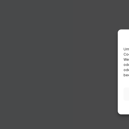
Um 
Coo
Wen
ode
ode
bee