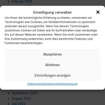
Februar 2025
Januar 2025
Einwilligung verwalten
Dezember 2024
November 2024
Um Ihnen die bestmögliche Erfahrung zu bieten, verwenden wir
Technologien wie Cookies, um Geräteinformationen zu speichern
Oktober 2024
und/oder darauf zuzugreifen. Wenn Sie diesen Technologien
September 2024
zustimmen, können wir Daten wie Ihr Surfverhalten oder eindeutige
August 2024
IDs auf dieser Website verarbeiten. Wenn Sie nicht zustimmen oder
Ihre Zustimmung widerrufen, kann dies bestimmte Features und
Juli 2024
Funktionen beeinträchtigen.
Juni 2024
Mai 2024
Akzeptieren
April 2024
März 2024
Ablehnen
Februar 2024
Januar 2024
Einstellungen anzeigen
Dezember 2023
November 2023
Datenschutz
Datenschutz
Impressum
Oktober 2023
September 2023
August 2023
Juli 2023