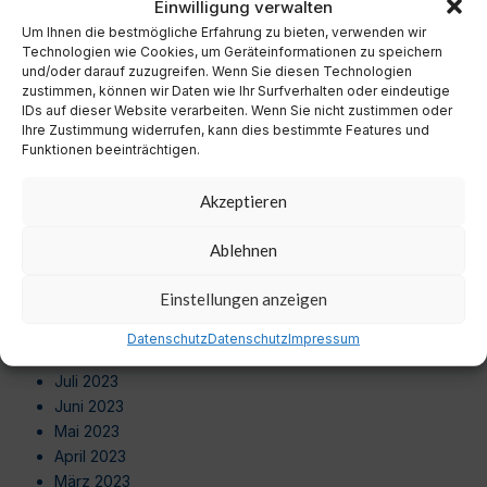
Einwilligung verwalten
Oktober 2024
September 2024
Um Ihnen die bestmögliche Erfahrung zu bieten, verwenden wir
Technologien wie Cookies, um Geräteinformationen zu speichern
August 2024
und/oder darauf zuzugreifen. Wenn Sie diesen Technologien
Juli 2024
zustimmen, können wir Daten wie Ihr Surfverhalten oder eindeutige
Juni 2024
IDs auf dieser Website verarbeiten. Wenn Sie nicht zustimmen oder
Ihre Zustimmung widerrufen, kann dies bestimmte Features und
Mai 2024
Funktionen beeinträchtigen.
April 2024
März 2024
Akzeptieren
Februar 2024
Januar 2024
Ablehnen
Dezember 2023
November 2023
Einstellungen anzeigen
Oktober 2023
September 2023
Datenschutz
Datenschutz
Impressum
August 2023
Juli 2023
Juni 2023
Mai 2023
April 2023
März 2023